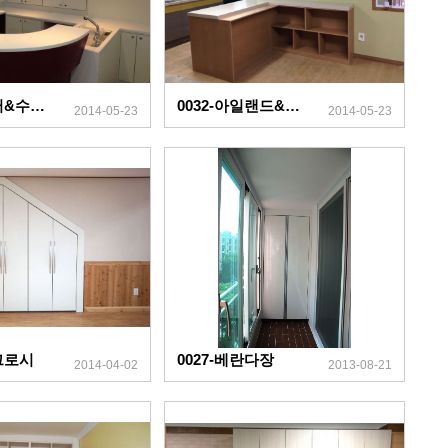
0033-카운터&수납장
0032-아일랜드&책장
2014-05-23
2014-05-23
이그로시
0027-베란다장
2014-04-02
2013-08-21