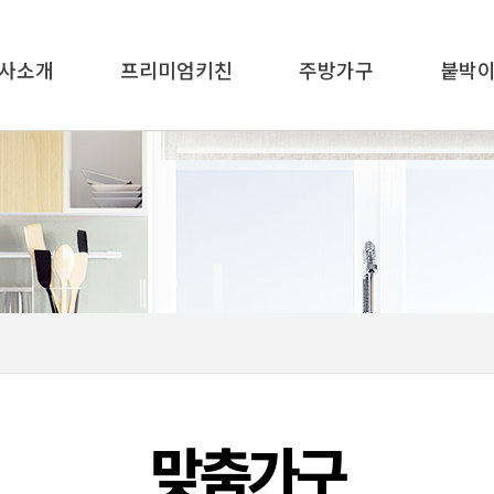
사소개
프리미엄키친
주방가구
붙박
맞춤가구