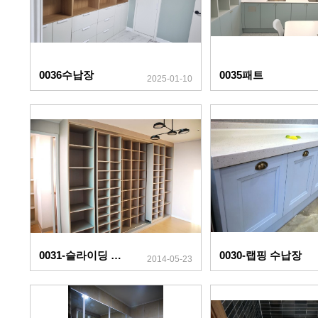
0036수납장
0035패트
2025-01-10
0031-슬라이딩 책장
0030-랩핑 수납장
2014-05-23