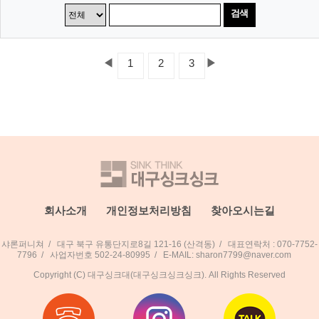
검색
◀
▶
1
2
3
회사소개
개인정보처리방침
찾아오시는길
샤론퍼니쳐
/
대구 북구 유통단지로8길 121-16 (산격동)
/
대표연락처 : 070-7752-
7796
/
사업자번호 502-24-80995
/
E-MAIL: sharon7799@naver.com
Copyright (C) 대구싱크대(대구싱크싱크싱크). All Rights Reserved